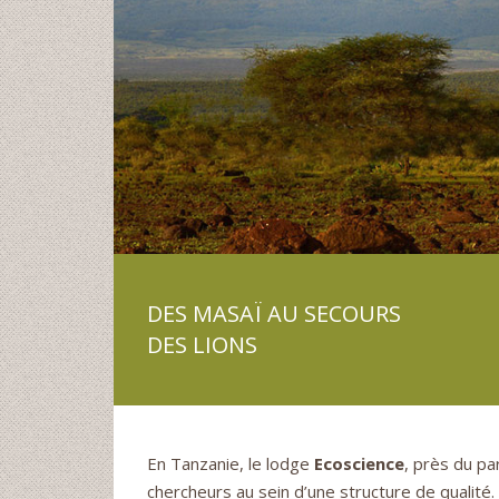
DES MASAÏ AU SECOURS
DES LIONS
En Tanzanie, le lodge
Ecoscience
, près du par
chercheurs au sein d’une structure de qualité